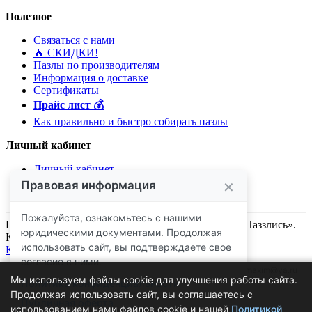
Полезное
Связаться с нами
🔥 ️СКИДКИ!
Пазлы по производителям
Информация о доставке
Сертификаты
Прайс лист 💰
Как правильно и быстро собирать пазлы
Личный кабинет
Личный кабинет
История заказов
Мои закладки
Пазлы в Нижнем Новгороде - интернет магазин «Паззлись».
Купить пазлы с доставкой на дом.
Качественное продвижение сайтов
.
Политика конфиденциальности
Публичная оферта
msmaxim@ya.ru
Мы используем файлы cookie для улучшения работы сайта.
Продолжая использовать сайт, вы соглашаетесь с
использованием нами файлов cookie и нашей
Политикой