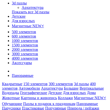
3d пазлы
Архитектура
Показать все 3d пазлы
Детские
Для взрослых
Магнитные NEW⚡
500 элементов
600 элементов
1000 элементов
1500 элементов
2000 элементов
3000 элементов
4000 элементов
Аксессуары
Панорамные
Квадратные
150 элементов
300 элементов
3d пазлы
400
элемнтов
Автомобили
Архитектура
Большие
Вертикальные
Водопады
Географические
Детские
Для взрослых
Дома
Животные
Картины и живопись
Коллажи
Магнитные NEW⚡
Обучающие
Пазлы в подарок к праздникам
Панорамные
Парусники
Пластиковые
Популярные
Природа / пейзажи