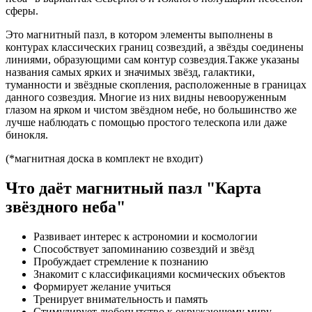
сферы.
Это магнитный пазл, в котором элементы выполнены в
контурах классических границ созвездий, а звёзды соединены
линиями, образующими сам контур созвездия.Также указаны
названия самых ярких и значимых звёзд, галактики,
туманности и звёздные скопления, расположенные в границах
данного созвездия. Многие из них видны невооруженным
глазом на ярком и чистом звёздном небе, но большинство же
лучше наблюдать с помощью простого телескопа или даже
бинокля.
(*магнитная доска в комплект не входит)
Что даёт магнитный пазл "Карта
звёздного неба"
Развивает интерес к астрономии и космологии
Способствует запоминанию созвездий и звёзд
Пробуждает стремление к познанию
Знакомит с классификациями космических объектов
Формирует желание учиться
Тренирует внимательность и память
Стимулирует любопытство к окружающему миру