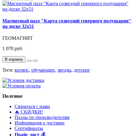
Магнитный пазл "Карта созвездий северного полушария"
на доске 32х51
ГЕОМАГНИТ
1 070 руб.
В корзину
Теги:
космос
,
обучающие
,
звезды
,
детские
Полезное
Связаться с нами
🔥 ️СКИДКИ!
Пазлы по производителям
Информация о доставке
Сертификаты
Прайс лист 💰