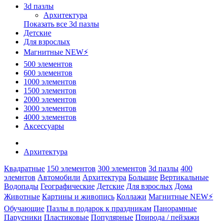
3d пазлы
Архитектура
Показать все 3d пазлы
Детские
Для взрослых
Магнитные NEW⚡
500 элементов
600 элементов
1000 элементов
1500 элементов
2000 элементов
3000 элементов
4000 элементов
Аксессуары
Архитектура
Квадратные
150 элементов
300 элементов
3d пазлы
400
элемнтов
Автомобили
Архитектура
Большие
Вертикальные
Водопады
Географические
Детские
Для взрослых
Дома
Животные
Картины и живопись
Коллажи
Магнитные NEW⚡
Обучающие
Пазлы в подарок к праздникам
Панорамные
Парусники
Пластиковые
Популярные
Природа / пейзажи