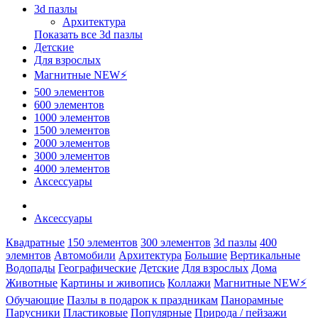
3d пазлы
Архитектура
Показать все 3d пазлы
Детские
Для взрослых
Магнитные NEW⚡
500 элементов
600 элементов
1000 элементов
1500 элементов
2000 элементов
3000 элементов
4000 элементов
Аксессуары
Аксессуары
Квадратные
150 элементов
300 элементов
3d пазлы
400
элемнтов
Автомобили
Архитектура
Большие
Вертикальные
Водопады
Географические
Детские
Для взрослых
Дома
Животные
Картины и живопись
Коллажи
Магнитные NEW⚡
Обучающие
Пазлы в подарок к праздникам
Панорамные
Парусники
Пластиковые
Популярные
Природа / пейзажи